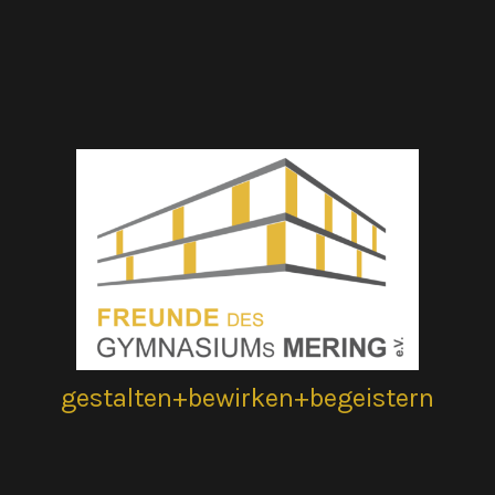
gestalten+bewirken+begeistern