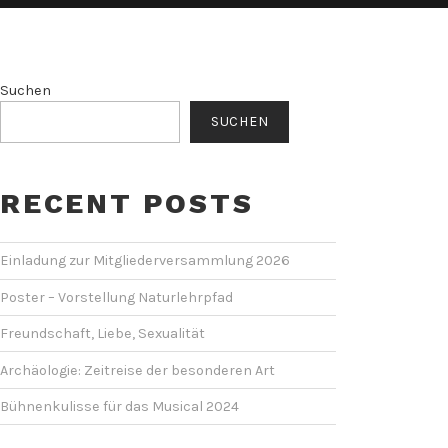
Suchen
SUCHEN
RECENT POSTS
Einladung zur Mitgliederversammlung 2026
Poster – Vorstellung Naturlehrpfad
Freundschaft, Liebe, Sexualität
Archäologie: Zeitreise der besonderen Art
Bühnenkulisse für das Musical 2024