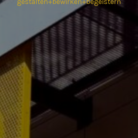
gestalten+bewirken+begeistern