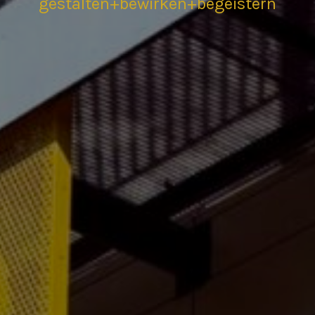
gestalten+bewirken+begeistern