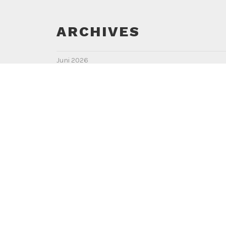
ARCHIVES
Juni 2026
Juni 2025
Juni 2024
Dezember 2023
August 2023
Juli 2022
Mai 2022
Januar 2022
Juli 2021
Juni 2021