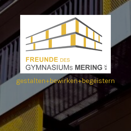
gestalten+bewirken+begeistern