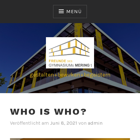
Zum
Inhalt
MENÜ
springen
gestalten+bewirken+begeistern
WHO IS WHO?
Veröffentlicht am
Juni 8, 2021
von
admin