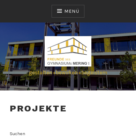
Zum
Inhalt
MENÜ
springen
gestalten+bewirken+begeistern
PROJEKTE
Suchen